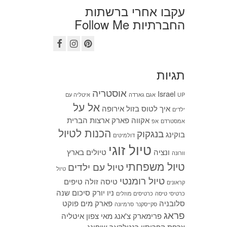
עקבו אחרי ברשתות
החברתיות Follow Me
תגיות
אוסטריה
Israel
UP
אגם גארדה
איטליה עם
אל על
איך לטוס בזול
אירופה
ילדים
אקווה פארק
ארצות הברית
אמסטרדם
אפ
הכנות לטיול
בנגקוק
בוקינג
דולמיטים
טיול זוגי
ונציה
טיולים בארץ
וורונה
טיול משפחתי
טיול עם ילדים
טיול
טיול רומנטי
טיסה זולה
טיפים
קראונים
ניו יורק
סיכום שנה
כרטיסי טיסה
כרטיסים מוזלים
סלובניה
פארק מים
פוקט
סקייסקנר
סרמיונה
פראג
פרימארק
צ'אנג מאי
צפון איטליה
צרפת
קפריסין
רנטלקאר
שופינג