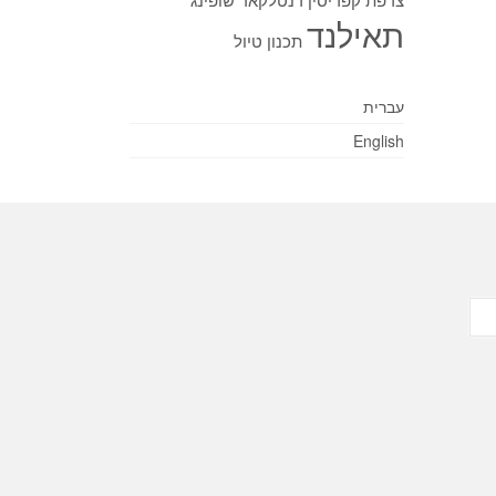
תאילנד
תכנון טיול
עברית
English