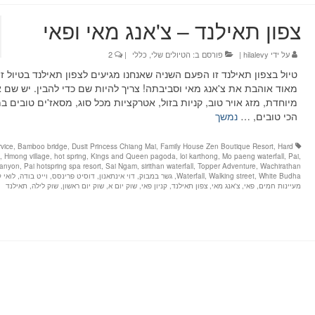
צפון תאילנד – צ'אנג מאי ופאי
על ידי
hilalevy
|
פורסם ב:
הטיולים שלי
,
כללי
|
2
טיול בצפון תאילנד זו הפעם השניה שאנחנו מגיעים לצפון תאילנד בטיול זוג
מאוד אוהבת את צ'אנג מאי וסביבתה! צריך להיות שם כדי להבין. יש שם א
מיוחדת, מזג אויר טוב, קניות בזול, אטרקציות מכל סוג, מסאז'ים טובים ב
הכי טובים, …
נמשך
rvice
,
Bamboo bridge
,
Dusit Princess Chiang Mai
,
Family House Zen Boutique Resort
,
Hard
e
,
Hmong village
,
hot spring
,
Kings and Queen pagoda
,
loi karthong
,
Mo paeng waterfall
,
Pai
,
canyon
,
Pai hotspring spa resort
,
Sai Ngam
,
sirithan waterfall
,
Topper Adventure
,
Wachirathan
White Budha
,
Walking street
,
Waterfall
,
גשר במבוק
,
דוי אינתאנון
,
דוסיט פרינסס
,
וייט בודה
,
לואי 
מעיינות חמים
,
פאי
,
צ'אנג מאי
,
צפון תאילנד
,
קניון פאי
,
שוק יום א
,
שוק יום ראשון
,
שוק לילה
,
תאילנד