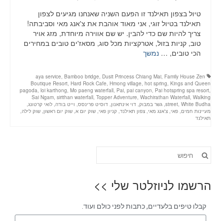
טיול בצפון תאילנד זו הפעם השניה שאנחנו מגיעים לצפון
תאילנד בטיול זוגי, אני מאוד אוהבת את צ'אנג מאי וסביבתה!
צריך להיות שם כדי להבין. יש שם אווירה מיוחדת, מזג אויר
טוב, קניות בזול, אטרקציות מכל סוג, מסאז'ים טובים במחירים
הכי טובים, …
נמשך
aya service
,
Bamboo bridge
,
Dusit Princess Chiang Mai
,
Family House Zen
Boutique Resort
,
Hard Rock Cafe
,
Hmong village
,
hot spring
,
Kings and Queen
pagoda
,
loi karthong
,
Mo paeng waterfall
,
Pai
,
pai canyon
,
Pai hotspring spa resort
,
Sai Ngam
,
sirithan waterfall
,
Topper Adventure
,
Wachirathan Waterfall
,
Walking
White Budha
,
street
,
גשר במבוק
,
דוי אינתאנון
,
דוסיט פרינסס
,
וייט בודה
,
לואי קרטונג
,
מעיינות חמים
,
פאי
,
צ'אנג מאי
,
צפון תאילנד
,
קניון פאי
,
שוק יום א
,
שוק יום ראשון
,
שוק לילה
,
תאילנד
הרשמו לניוזלטר שלי >>
קבלו טיפים בלעדיים, כתבות לפני כולם ועוד.