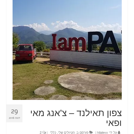
טיולים
תכנון טיול בהתאמה אישית
חדשות
אודות
צור קשר
Planning a trip? Here it all begins!
עמוד הבית
צפון תאילנד – צ'אנג מאי
29
ופאי
דצמ 2018
על ידי
hilalevy
|
פורסם ב:
הטיולים שלי
,
כללי
|
2