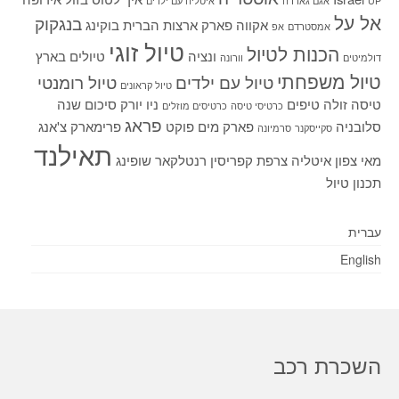
UP
אגם גארדה
איטליה עם ילדים
אל על
בנגקוק
אקווה פארק
ארצות הברית
בוקינג
אמסטרדם
אפ
טיול זוגי
הכנות לטיול
ונציה
טיולים בארץ
דולמיטים
וורונה
טיול משפחתי
טיול עם ילדים
טיול רומנטי
טיול קראונים
טיסה זולה
טיפים
ניו יורק
סיכום שנה
כרטיסי טיסה
כרטיסים מוזלים
פראג
סלובניה
פארק מים
פוקט
פרימארק
צ'אנג
סקייסקנר
סרמיונה
תאילנד
מאי
צפון איטליה
צרפת
קפריסין
רנטלקאר
שופינג
תכנון טיול
עברית
English
השכרת רכב