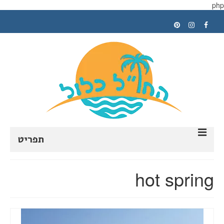
php
תפריט
ראשי
hot spring
תכנון טיול
טיפים