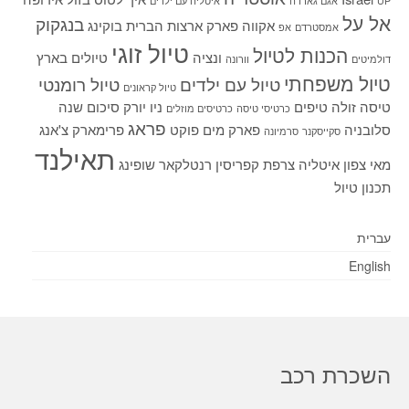
UP
אגם גארדה
איטליה עם ילדים
אל על
בנגקוק
אקווה פארק
ארצות הברית
בוקינג
אמסטרדם
אפ
טיול זוגי
הכנות לטיול
ונציה
טיולים בארץ
דולמיטים
וורונה
טיול משפחתי
טיול עם ילדים
טיול רומנטי
טיול קראונים
טיסה זולה
טיפים
ניו יורק
סיכום שנה
כרטיסי טיסה
כרטיסים מוזלים
פראג
סלובניה
פארק מים
פוקט
פרימארק
צ'אנג
סקייסקנר
סרמיונה
תאילנד
מאי
צפון איטליה
צרפת
קפריסין
רנטלקאר
שופינג
תכנון טיול
עברית
English
השכרת רכב