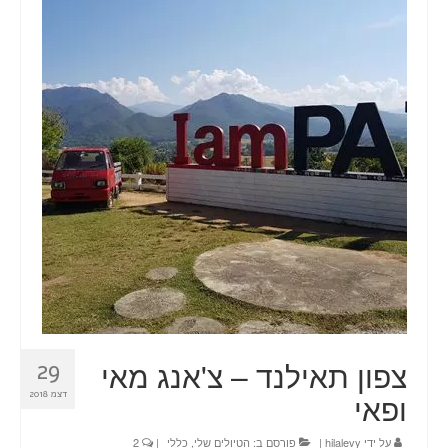
טיולים
תכנון טיול בהתאמה אישית
חדשות
אודות
צור קשר
Planning a trip? Here it all begins!
עמוד הבית
צפון תאילנד – צ'אנג מאי
29
ופאי
דצמ 2018
על ידי
hilalevy
|
פורסם ב:
הטיולים שלי
,
כללי
|
2