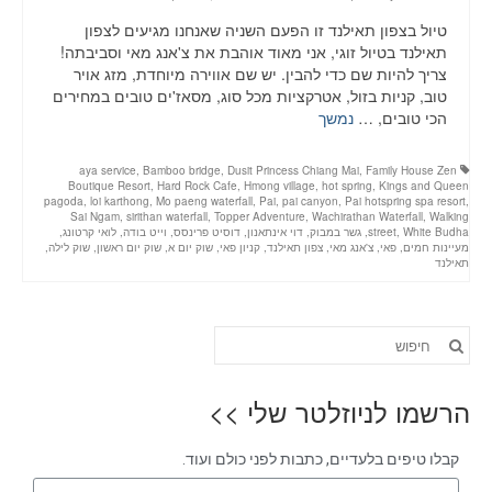
טיול בצפון תאילנד זו הפעם השניה שאנחנו מגיעים לצפון
תאילנד בטיול זוגי, אני מאוד אוהבת את צ'אנג מאי וסביבתה!
צריך להיות שם כדי להבין. יש שם אווירה מיוחדת, מזג אויר
טוב, קניות בזול, אטרקציות מכל סוג, מסאז'ים טובים במחירים
הכי טובים, …
נמשך
aya service
,
Bamboo bridge
,
Dusit Princess Chiang Mai
,
Family House Zen
Boutique Resort
,
Hard Rock Cafe
,
Hmong village
,
hot spring
,
Kings and Queen
pagoda
,
loi karthong
,
Mo paeng waterfall
,
Pai
,
pai canyon
,
Pai hotspring spa resort
,
Sai Ngam
,
sirithan waterfall
,
Topper Adventure
,
Wachirathan Waterfall
,
Walking
White Budha
,
street
,
גשר במבוק
,
דוי אינתאנון
,
דוסיט פרינסס
,
וייט בודה
,
לואי קרטונג
,
מעיינות חמים
,
פאי
,
צ'אנג מאי
,
צפון תאילנד
,
קניון פאי
,
שוק יום א
,
שוק יום ראשון
,
שוק לילה
,
תאילנד
הרשמו לניוזלטר שלי >>
קבלו טיפים בלעדיים, כתבות לפני כולם ועוד.