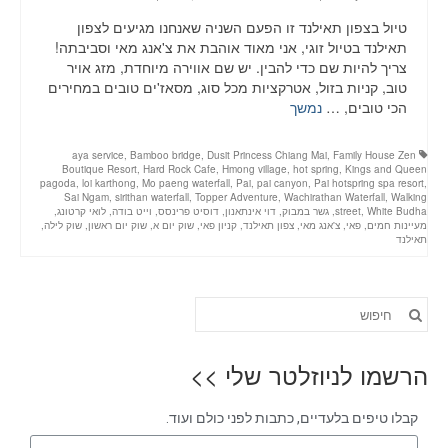
טיול בצפון תאילנד זו הפעם השניה שאנחנו מגיעים לצפון
תאילנד בטיול זוגי, אני מאוד אוהבת את צ'אנג מאי וסביבתה!
צריך להיות שם כדי להבין. יש שם אווירה מיוחדת, מזג אויר
טוב, קניות בזול, אטרקציות מכל סוג, מסאז'ים טובים במחירים
הכי טובים, …
נמשך
aya service
,
Bamboo bridge
,
Dusit Princess Chiang Mai
,
Family House Zen
Boutique Resort
,
Hard Rock Cafe
,
Hmong village
,
hot spring
,
Kings and Queen
pagoda
,
loi karthong
,
Mo paeng waterfall
,
Pai
,
pai canyon
,
Pai hotspring spa resort
,
Sai Ngam
,
sirithan waterfall
,
Topper Adventure
,
Wachirathan Waterfall
,
Walking
White Budha
,
street
,
גשר במבוק
,
דוי אינתאנון
,
דוסיט פרינסס
,
וייט בודה
,
לואי קרטונג
,
מעיינות חמים
,
פאי
,
צ'אנג מאי
,
צפון תאילנד
,
קניון פאי
,
שוק יום א
,
שוק יום ראשון
,
שוק לילה
,
תאילנד
הרשמו לניוזלטר שלי >>
קבלו טיפים בלעדיים, כתבות לפני כולם ועוד.