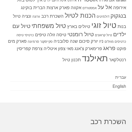
אגם גארדה
איזיג'ט
איטליה עם ילדים
אל על
אירופה
אקווה פארק
ארצות הברית
בוקינג
אמסטרדם
הכנות לטיול
בנגקוק
השכרת רכב
ונציה
טיול
דולמיטים
וורונה
טיול זוגי
טיול משפחתי
טיול עם
בנות
טיולים בארץ
ילדים
טיול רומנטי
טיסה זולה
טיפים
טיול קראונים
כרטיסי טיסה
ניו יורק
סיכום שנה
סלובניה
פארק מים
כרטיסים מוזלים
סקייסקנר
סרמיונה
פראג
פוקט
פרימארק
צ'אנג מאי
צפון איטליה
צרפת
קפריסין
תאילנד
רנטלקאר
תכנון טיול
עברית
English
השכרת רכב