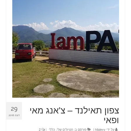
טיולים
תכנון טיול בהתאמה אישית
חדשות
אודות
צור קשר
Planning a trip? Here it all begins!
עמוד הבית
צפון תאילנד – צ'אנג מאי
29
ופאי
דצמ 2018
על ידי
hilalevy
|
פורסם ב:
הטיולים שלי
,
כללי
|
2