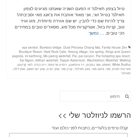
טיול בצפון תאילנד זו הפעם השניה שאנחנו מגיעים לצפון
תאילנד בטיול זוגי, אני מאוד אוהבת את צ'אנג מאי וסביבתה!
צריך להיות שם כדי להבין. יש שם אווירה מיוחדת, מזג אויר
טוב, קניות בזול, אטרקציות מכל סוג, מסאז'ים טובים במחירים
הכי טובים, …
נמשך
aya service
,
Bamboo bridge
,
Dusit Princess Chiang Mai
,
Family House Zen
Boutique Resort
,
Hard Rock Cafe
,
Hmong village
,
hot spring
,
Kings and Queen
pagoda
,
loi karthong
,
Mo paeng waterfall
,
Pai
,
pai canyon
,
Pai hotspring spa resort
,
Sai Ngam
,
sirithan waterfall
,
Topper Adventure
,
Wachirathan Waterfall
,
Walking
White Budha
,
street
,
גשר במבוק
,
דוי אינתאנון
,
דוסיט פרינסס
,
וייט בודה
,
לואי קרטונג
,
מעיינות חמים
,
פאי
,
צ'אנג מאי
,
צפון תאילנד
,
קניון פאי
,
שוק יום א
,
שוק יום ראשון
,
שוק לילה
,
תאילנד
הרשמו לניוזלטר שלי >>
קבלו טיפים בלעדיים, כתבות לפני כולם ועוד.