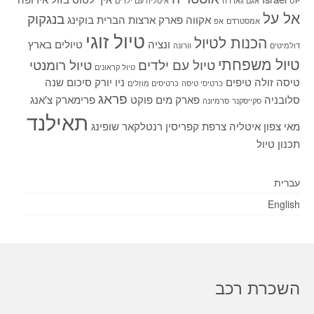
UP
אגם גארדה
איטליה עם ילדים
אל על
בנגקוק
אקווה פארק
ארצות הברית
בוקינג
אמסטרדם
אפ
טיול זוגי
הכנות לטיול
ונציה
טיולים בארץ
דולמיטים
וורונה
טיול משפחתי
טיול עם ילדים
טיול רומנטי
טיול קראונים
טיסה זולה
טיפים
ניו יורק
סיכום שנה
כרטיסי טיסה
כרטיסים מוזלים
פראג
סלובניה
פארק מים
פוקט
פרימארק
צ'אנג
סקייסקנר
סרמיונה
תאילנד
מאי
צפון איטליה
צרפת
קפריסין
רנטלקאר
שופינג
תכנון טיול
עברית
English
השכרת רכב