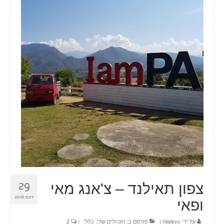
טיולים
תכנון טיול בהתאמה אישית
חדשות
אודות
צור קשר
Planning a trip? Here it all begins!
עמוד הבית
צפון תאילנד – צ'אנג מאי
29
ופאי
דצמ 2018
על ידי
hilalevy
|
פורסם ב:
הטיולים שלי
,
כללי
|
2