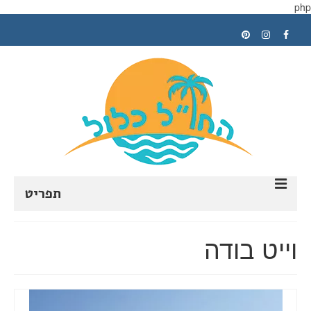
php
תפריט
ראשי
וייט בודה
תכנון טיול
טיפים