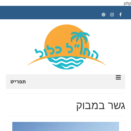
php
תפריט
ראשי
גשר במבוק
תכנון טיול
טיפים