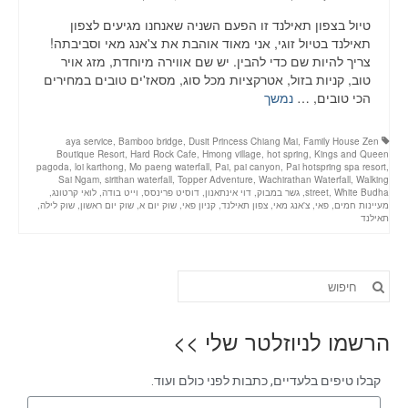
טיול בצפון תאילנד זו הפעם השניה שאנחנו מגיעים לצפון
תאילנד בטיול זוגי, אני מאוד אוהבת את צ'אנג מאי וסביבתה!
צריך להיות שם כדי להבין. יש שם אווירה מיוחדת, מזג אויר
טוב, קניות בזול, אטרקציות מכל סוג, מסאז'ים טובים במחירים
הכי טובים, …
נמשך
aya service
,
Bamboo bridge
,
Dusit Princess Chiang Mai
,
Family House Zen
Boutique Resort
,
Hard Rock Cafe
,
Hmong village
,
hot spring
,
Kings and Queen
pagoda
,
loi karthong
,
Mo paeng waterfall
,
Pai
,
pai canyon
,
Pai hotspring spa resort
,
Sai Ngam
,
sirithan waterfall
,
Topper Adventure
,
Wachirathan Waterfall
,
Walking
White Budha
,
street
,
גשר במבוק
,
דוי אינתאנון
,
דוסיט פרינסס
,
וייט בודה
,
לואי קרטונג
,
מעיינות חמים
,
פאי
,
צ'אנג מאי
,
צפון תאילנד
,
קניון פאי
,
שוק יום א
,
שוק יום ראשון
,
שוק לילה
,
תאילנד
הרשמו לניוזלטר שלי >>
קבלו טיפים בלעדיים, כתבות לפני כולם ועוד.