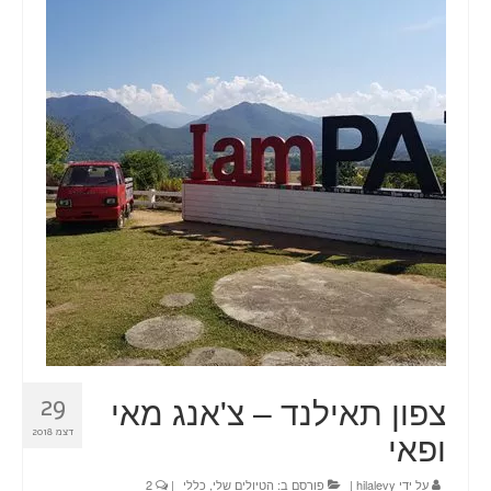
טיולים
תכנון טיול בהתאמה אישית
חדשות
אודות
צור קשר
Planning a trip? Here it all begins!
עמוד הבית
צפון תאילנד – צ'אנג מאי
29
ופאי
דצמ 2018
על ידי
hilalevy
|
פורסם ב:
הטיולים שלי
,
כללי
|
2