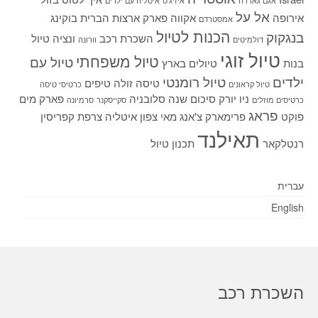
אגם גארדה
איזיג'ט
איטליה עם ילדים
אל על
אירופה
אקווה פארק
ארצות הברית
בוקינג
אמסטרדם
הכנות לטיול
בנגקוק
השכרת רכב
ונציה
טיול
דולמיטים
וורונה
טיול זוגי
טיול משפחתי
טיול עם
בנות
טיולים בארץ
ילדים
טיול רומנטי
טיסה זולה
טיפים
טיול קראונים
כרטיסי טיסה
ניו יורק
סיכום שנה
סלובניה
פארק מים
כרטיסים מוזלים
סקייסקנר
סרמיונה
פראג
פוקט
פרימארק
צ'אנג מאי
צפון איטליה
צרפת
קפריסין
תאילנד
רנטלקאר
תכנון טיול
עברית
English
השכרת רכב