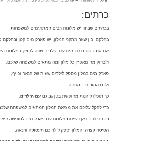
על ידי
hilalevy
|
פורסם ב:
הכנות לטיול
,
טיפים
,
לינה
,
תכנון טיול
|
כרתים:
בכרתים שביוון יש מלונות רבים המתאימים למשפחות,
בחלקם, בין שאר מתקני המלון, יש פארק מים קטן ובחלקם פ
אם אתם טסים לכרתים עם הילדים שווה להציץ במלונות הא
ולבדוק מה מאפיין כל מלון ומה מתאים למשפחה שלכם.
פארק מים במלון מספק לילדים שעות של הנאה וכייף,
ולכם ההורים – מנוחה.
כך תוכלו ליהנות מחופשת בטן גב גם
עם הילדים
.
כדי להקל עליכם את מציאת המלון המתאים למשפחה שלכם
ריכזתי לכם כאן רשימת מלונות עם פארק מים לחופשה קיצ
הטיסה קצרה והמלון יספק לילדיכם תעסוקה והנאה,
בעיני זו חופשה מושלמת וכדאית למשפחות עם ילדים קטנים