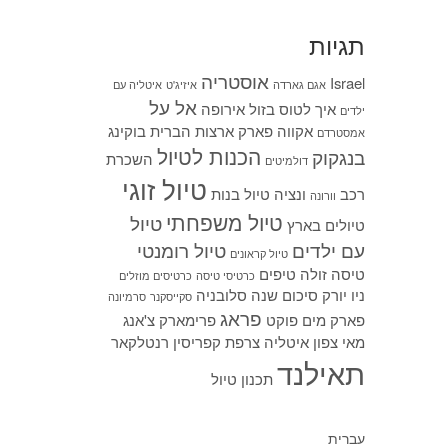
תגיות
אוסטריה
Israel
אגם גארדה
איזיג'ט
איטליה עם
אל על
איך לטוס בזול
אירופה
ילדים
אקווה פארק
ארצות הברית
בוקינג
אמסטרדם
הכנות לטיול
בנגקוק
השכרת
דולמיטים
טיול זוגי
רכב
ונציה
טיול בנות
וורונה
טיול משפחתי
טיול
טיולים בארץ
עם ילדים
טיול רומנטי
טיול קראונים
טיסה זולה
טיפים
כרטיסי טיסה
כרטיסים מוזלים
ניו יורק
סיכום שנה
סלובניה
סקייסקנר
סרמיונה
פראג
פארק מים
פוקט
פרימארק
צ'אנג
מאי
צפון איטליה
צרפת
קפריסין
רנטלקאר
תאילנד
תכנון טיול
עברית