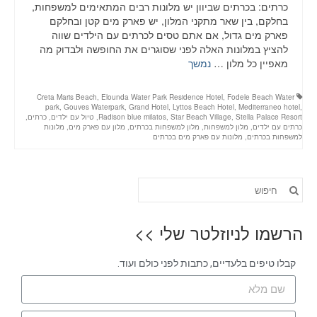
כרתים: בכרתים שביוון יש מלונות רבים המתאימים למשפחות,
בחלקם, בין שאר מתקני המלון, יש פארק מים קטן ובחלקם
פארק מים גדול, אם אתם טסים לכרתים עם הילדים שווה
להציץ במלונות האלה לפני שסוגרים את החופשה ולבדוק מה
מאפיין כל מלון …
נמשך
Creta Maris Beach
,
Elounda Water Park Residence Hotel
,
Fodele Beach Water
park
,
Gouves Waterpark
,
Grand Hotel
,
Lyttos Beach Hotel
,
Mediterraneo hotel
,
Stella Palace Resort
,
Star Beach Village
,
Radison blue milatos
,
טיול עם ילדים
,
כרתים
,
כרתים עם ילדים
,
מלון למשפחות
,
מלון למשפחות בכרתים
,
מלון עם פארק מים
,
מלונות
למשפחות בכרתים
,
מלונות עם פארק מים בכרתים
הרשמו לניוזלטר שלי >>
קבלו טיפים בלעדיים, כתבות לפני כולם ועוד.