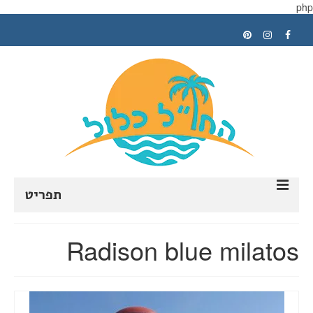
php
תפריט
ראשי
Radison blue milatos
תכנון טיול
טיפים