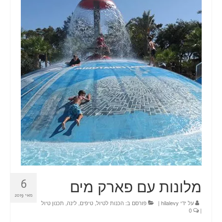
טיולים
תכנון טיול בהתאמה אישית
חדשות
אודות
צור קשר
Planning a trip? Here it all begins!
עמוד הבית
מלונות עם פארק מים
6
מאי 2019
על ידי
hilalevy
|
פורסם ב:
הכנות לטיול
,
טיפים
,
לינה
,
תכנון טיול
0
|