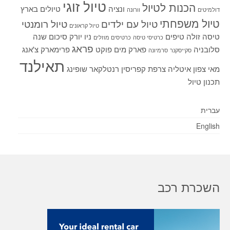
טיול זוגי
הכנות לטיול
ונציה
טיולים בארץ
דולמיטים
וורונה
טיול משפחתי
טיול עם ילדים
טיול רומנטי
טיול קראונים
טיסה זולה
טיפים
ניו יורק
סיכום שנה
כרטיסי טיסה
כרטיסים מוזלים
פראג
סלובניה
פארק מים
פוקט
פרימארק
צ'אנג
סקייסקנר
סרמיונה
תאילנד
מאי
צפון איטליה
צרפת
קפריסין
רנטלקאר
שופינג
תכנון טיול
עברית
English
השכרת רכב