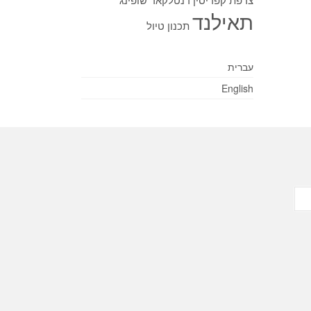
תאילנד
תכנון טיול
עברית
English