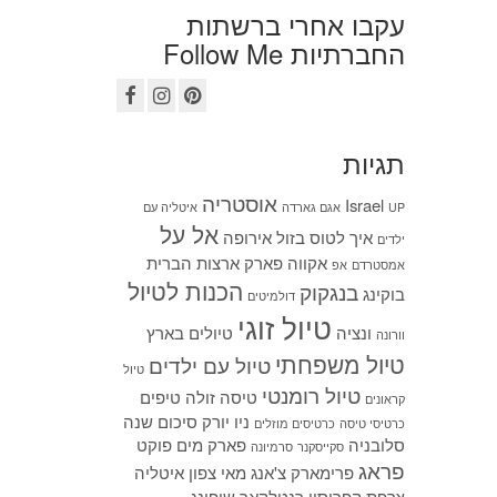
עקבו אחרי ברשתות
החברתיות Follow Me
תגיות
אוסטריה
Israel
UP
אגם גארדה
איטליה עם
אל על
איך לטוס בזול
אירופה
ילדים
אקווה פארק
ארצות הברית
אמסטרדם
אפ
הכנות לטיול
בנגקוק
בוקינג
דולמיטים
טיול זוגי
ונציה
טיולים בארץ
וורונה
טיול משפחתי
טיול עם ילדים
טיול
טיול רומנטי
טיסה זולה
טיפים
קראונים
ניו יורק
סיכום שנה
כרטיסי טיסה
כרטיסים מוזלים
סלובניה
פארק מים
פוקט
סקייסקנר
סרמיונה
פראג
פרימארק
צ'אנג מאי
צפון איטליה
צרפת
קפריסין
רנטלקאר
שופינג