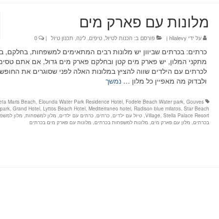
מלונות עם פארק מים
על ידי
hilalevy
|
פורסם ב:
הכנות לטיול
,
טיפים
,
לינה
,
תכנון טיול
|
0
כרתים: בכרתים שביוון יש מלונות רבים המתאימים למשפחות, בחלקם, בי
מתקני המלון, יש פארק מים קטן ובחלקם פארק מים גדול, אם אתם טסים
לכרתים עם הילדים שווה להציץ במלונות האלה לפני שסוגרים את החופש
ולבדוק מה מאפיין כל מלון …
נמשך
eta Maris Beach
,
Elounda Water Park Residence Hotel
,
Fodele Beach Water park
,
Gouves
park
,
Grand Hotel
,
Lyttos Beach Hotel
,
Mediterraneo hotel
,
Radison blue milatos
,
Star Beach
Stella Palace Resort
,
Village
,
טיול עם ילדים
,
כרתים
,
כרתים עם ילדים
,
מלון למשפחות
,
מלון למשפ
בכרתים
,
מלון עם פארק מים
,
מלונות למשפחות בכרתים
,
מלונות עם פארק מים בכרתים