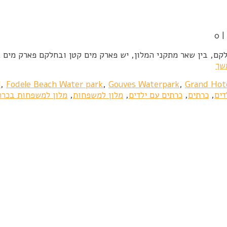
0
|
קם, בין שאר מתקני המלון, יש פארק מים קטן ובחלקם פארק מים ג
שך
l
,
Fodele Beach Water park
,
Gouves Waterpark
,
Grand Hot
דים
,
כרתים
,
כרתים עם ילדים
,
מלון למשפחות
,
מלון למשפחות בכרת