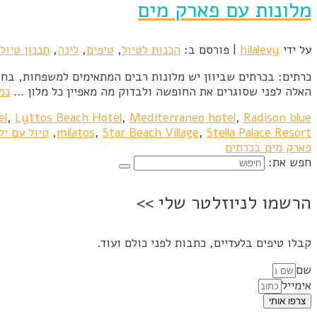
מלונות עם פארק מים
על ידי
hilalevy
|
פורסם ב:
הכנות לטיול
,
טיפים
,
לינה
,
תכנון טיול
כרתים: בכרתים שביוון יש מלונות רבים המתאימים למשפחות, בחל
האלה לפני שסוגרים את החופשה ולבדוק מה מאפיין כל מלון …
נמ
el
,
Lyttos Beach Hotel
,
Mediterraneo hotel
,
Radison blue
Stella Palace Resort
,
Star Beach Village
,
milatos
,
טיול עם יל
פארק מים בכרתים
חפש את:
הרשמו לניוזלטר שלי >>
קבלו טיפים בלעדיים, כתבות לפני כולם ועוד.
שם
אימייל
צרפו אותי