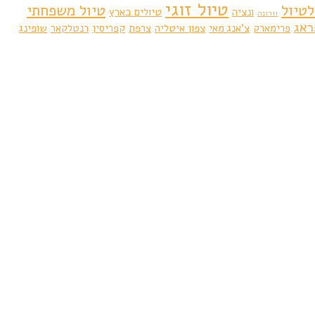
טיול זוגי
לטיול
טיול משפחתי
ונציה
טיולים בארץ
וורונה
ראג
פרימארק
צ'אנג מאי
צפון איטליה
צרפת
קפריסין
רנטלקאר
שופינג