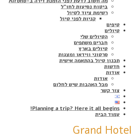
מה חשוב לדעת לפני הזמנת דירה ב-Airbnb
ביטוח נסיעות לחו"ל
רשימת ציוד לטיול
קניות לפני טיול
טיפים
טיולים
הטיולים שלי
חברים משתפים
טיולים בארץ
סרטוני ווידאו ומצגות
תכנון טיול בהתאמה אישית
חדשות
אודות
אודות
מכל האהבות שיש לחלום
צור קשר
Planning a trip? Here it all begins!
עמוד הבית
Grand Hotel