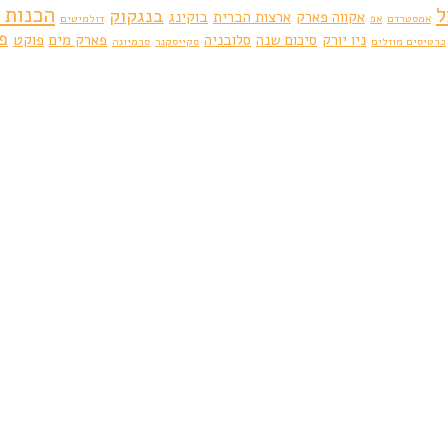
ל
הכנות 
בנגקוק
אקווה פארק
ארצות הברית
בוקינג
אמסטרדם
אפ
דולמיטים
פ
ניו יורק
סיכום שנה
סלובניה
פארק מים
פוקט
כרטיסים מוזלים
סקייסקנר
סרמיונה