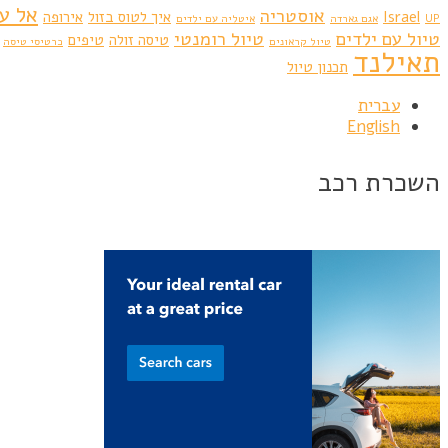
אל ע
אוסטריה
Israel
איך לטוס בזול
אירופה
UP
אגם גארדה
איטליה עם ילדים
טיול עם ילדים
טיול רומנטי
טיסה זולה
טיפים
טיול קראונים
כרטיסי טיסה
תאילנד
תכנון טיול
עברית
English
השכרת רכב