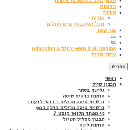
תכנון טיול בהתאמה אישית
חדשות
אודות
אודות
מכל האהבות שיש לחלום
צור קשר
Planning a trip? Here it all begins!
עמוד הבית
תפריט
ראשי
תכנון טיול
גלישה בסתר
הזמנת כרטיס טיסה
כרטיסי טיסה מוזלים – כדאי לדעת :
כרטיסי טיסה מוזלים בדקה ה90
מי מפחד מלואו קוסט ?
תכנון מסלול הטיול
הזמנת לינה