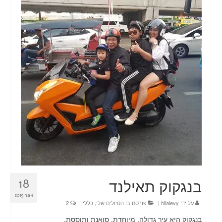
טיולים
תכנון טיול בהתאמה אישית
חדשות
אודות
צור קשר
Planning a trip? Here it all begins!
עמוד הבית
בנגקוק תאילנד
18
אפר 2019
על ידי
hilalevy
|
פורסם ב:
הטיולים שלי
,
כללי
|
2
בנגקוק היא עיר גדולה, מיוחדת, סואנת ותוססת,