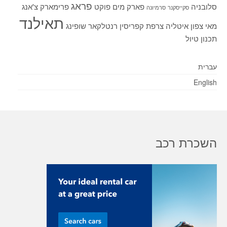
פראג
סלובניה
פארק מים
פוקט
פרימארק
צ'אנג
סקייסקנר
סרמיונה
תאילנד
מאי
צפון איטליה
צרפת
קפריסין
רנטלקאר
שופינג
תכנון טיול
עברית
English
השכרת רכב