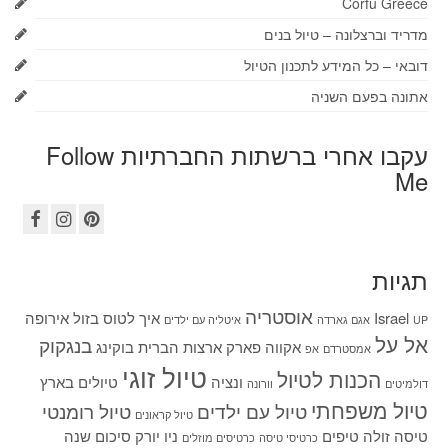
Corfu Greece
מדריד וברצלונה – טיול בנים
דובאי – כל המידע לתכנון הטיול
אתונה בפעם השניה
עקבו אחרי ברשתות החברתיות Follow
Me
תגיות
אוסטריה
Israel
איך לטוס בזול
אירופה
UP
אגם גארדה
איטליה עם ילדים
אל על
בנגקוק
אקווה פארק
ארצות הברית
בוקינג
אמסטרדם
אפ
טיול זוגי
הכנות לטיול
ונציה
טיולים בארץ
דולמיטים
וורונה
טיול משפחתי
טיול עם ילדים
טיול רומנטי
טיול קראונים
טיסה זולה
טיפים
ניו יורק
סיכום שנה
כרטיסי טיסה
כרטיסים מוזלים