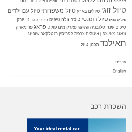
השכרת רכב
ונציה
טיול בנות
דולמיטים
וורונה
טיול זוגי
טיול משפחתי
טיול עם ילדים
טיולים בארץ
טיול רומנטי
טיסה זולה
טיפים
ניו יורק
טיול קראונים
כרטיסי טיסה
פראג
סיכום שנה
סלובניה
פארק מים
פוקט
פרימארק
סרמיונה
צ'אנג מאי
צפון איטליה
צרפת
קפריסין
רנטלקאר
שופינג
תאילנד
תכנון טיול
עברית
English
השכרת רכב