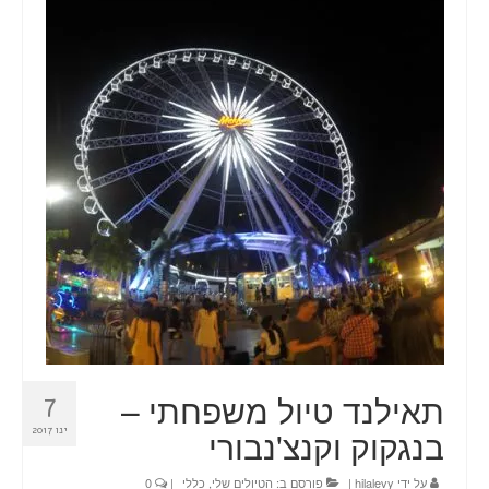
טיולים
תכנון טיול בהתאמה אישית
חדשות
אודות
צור קשר
Planning a trip? Here it all begins!
עמוד הבית
תאילנד טיול משפחתי –
7
בנגקוק וקנצ'נבורי
ינו 2017
על ידי
hilalevy
|
פורסם ב:
הטיולים שלי
,
כללי
|
0