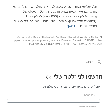
חלק שלישי ואחרון לטיול שלנו, לקריאת החלק הקודם לחצו כאן
נחתנו עם אייר אסיה בנמל התעופה לBangkok – Don
Mueang לקחנו משם מונית (800 באט) למלון ליט LIT
(להזמנת חדר צרו קשר איתי) מלון מצוין, ממוקם ליד הMBK
ומרכזי קניות …
נמשך
Aaida Cuisine Kosher Restaurant
,
Asiatique
,
Chatuchak Weekend Market
,
Uber
,
LIT HOTEL
,
Damnoen Saduak
,
אייר אסיה
,
אסיהטק
,
אפליקציית אובר
,
בנגקוק
,
חנוכה
,
מלון ליט
,
מסעדה כשרה אאידה
,
קוואסן
,
קנצ'נבורי
,
שוק סוף שבוע
הרשמו לניוזלטר שלי >>
קבלו טיפים בלעדיים, כתבות לפני כולם ועוד.