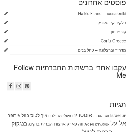
פוסטים אחרונים
Halkidiki and Thessaloniki
חלקידיקי וסלוניקי
קורפו יוון
Corfu Greece
מדריד וברצלונה – טיול בנים
עקבו אחרי ברשתות החברתיות Follow
Me
תגיות
אוסטריה
Israel
איך לטוס בזול
אירופה
UP
אגם גארדה
איטליה עם ילדים
אל על
בנגקוק
אקווה פארק
ארצות הברית
בוקינג
אמסטרדם
אפ
הכנות לטיול