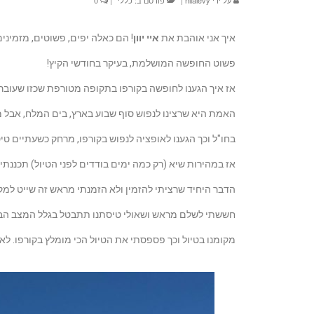
על ידי
hilalevy
|
פורסם ב:
כללי
|
0
איך אני אוהבת את
איי יוון
! הם כאלה יפים, פשוטים, מזמינים,
פשוט החופשה המושלמת, בעיקר בחודשי הקיץ!
אז איך הגענו לחופשה בקורפו בתקופה מטורפת שכזו שעובר
האמת היא שרצינו לנפוש סוף שבוע בארץ, בים המלח, אבל מ
בחו"ל וכך הגענו לאופציה לנפוש בקורפו, מרחק כשעתיים טיס
אז במהירות שיא (רק כמה ימים בודדים לפני הטיול) תכננתי 
הדבר היחיד שרציתי להזמין ולא הזמנתי מראש זה שייט למ
חששתי לשלם מראש ושאולי טיסתנו תתבטל בגלל המצב הביטח
מקומנו בטיול וכך פספסתי את הטיול הכי מומלץ בקורפו. לא 