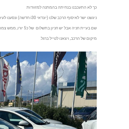
כך לא התעכבנו בנחיתה
בהמתנה למזוודות
ניגשנו ישר לאיסוף הרכב שלנו (יונדאי i30 חדשה) ונסענו לעיר העתיקה והיפה של קורפו, מצאנו חניה ללא בעיה (בדרך כלל יש
שם בעיית חניה אבל יש חניון בתשלום של כ5 יורו, ממש צמוד לכניסה לעיר העתיקה), בכל פעם שחנינו שלחנו לעצמנו בוואטסאפ
מיקום של הרכב, ויצאנו לטייל ברגל.