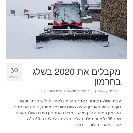
טיולים
תכנון טיול בהתאמה אישית
חדשות
אודות
צור קשר
מקבלים את 2020 בשלג
30
בחרמון
דצמ 2019
Planning a trip? Here it all begins!
על ידי
hilalevy
|
פורסם ב:
חדשות
,
טיולים בארץ
|
0
עמוד הבית
עונת השלג נפתחה באתר החרמון לאחר סופ"ש חורפי וסוער
סוף השבוע האחרון שהיה גשום וחורפי במיוחד, כיסה את אתר
החרמון במעטה לבן מלא, במפלס התחתון נערם השלג בגובה
של כ35 ס"מ ובמפלס העליון הגיע השלג לגובה 50 ס"מ
לערך. לאחר פילוס …
נמשך