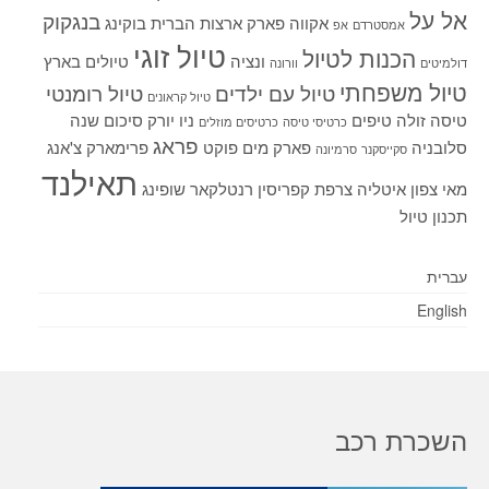
אל על
בנגקוק
אקווה פארק
ארצות הברית
בוקינג
אמסטרדם
אפ
טיול זוגי
הכנות לטיול
ונציה
טיולים בארץ
דולמיטים
וורונה
טיול משפחתי
טיול עם ילדים
טיול רומנטי
טיול קראונים
טיסה זולה
טיפים
ניו יורק
סיכום שנה
כרטיסי טיסה
כרטיסים מוזלים
פראג
סלובניה
פארק מים
פוקט
פרימארק
צ'אנג
סקייסקנר
סרמיונה
תאילנד
מאי
צפון איטליה
צרפת
קפריסין
רנטלקאר
שופינג
תכנון טיול
עברית
English
השכרת רכב