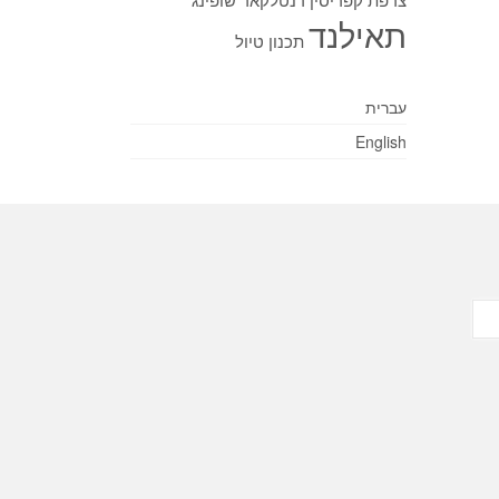
תאילנד
תכנון טיול
עברית
English