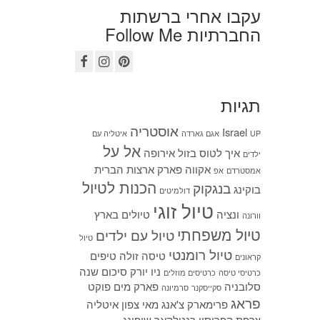
עקבו אחרי ברשתות
החברתיות Follow Me
תגיות
אוסטריה
Israel
UP
אגם גארדה
איטליה עם
אל על
איך לטוס בזול
אירופה
ילדים
אקווה פארק
ארצות הברית
אמסטרדם
אפ
הכנות לטיול
בנגקוק
בוקינג
דולמיטים
טיול זוגי
ונציה
טיולים בארץ
וורונה
טיול משפחתי
טיול עם ילדים
טיול
טיול רומנטי
טיסה זולה
טיפים
קראונים
ניו יורק
סיכום שנה
כרטיסי טיסה
כרטיסים מוזלים
סלובניה
פארק מים
פוקט
סקייסקנר
סרמיונה
פראג
פרימארק
צ'אנג מאי
צפון איטליה
צרפת
קפריסין
רנטלקאר
שופינג