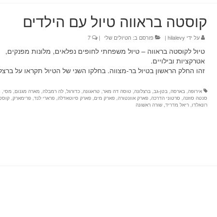
קוסטה בראווה טיול עם הילדים
על ידי
hilalevy
|
פורסם ב:
הטיולים שלי
|
7
טיול לקוסטה בראווה – טיול משפחתי לחופים נפלאים, מלונות מפנקים,
אטרקציות ובילויים.
זהו החלק הראשון בטיול בר-מצווה. בחלקו השני של הטיול תקראו על ברצל
אירופה
,
בארסה
,
בטן-גב
,
ברצלונה
,
טוסה דה מאר
,
טראגונה
,
כדורגל
,
לה רמבלה
,
מארה מגנום
,
מסי
,
מ
סנטה סוזנה
,
סרטוני הדרכה
,
פארק אוונטורה
,
פארק מים
,
פארק סיוטאדלה
,
פרארי לנד
,
פרימארק
,
קוסטה
רונאלדו
,
ריאל מדריד
,
שורה ראשונה