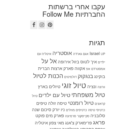
עקבו אחרי ברשתות
החברתיות Follow Me
תגיות
אוסטריה
Israel
UP
אגם גארדה
איטליה עם
אל על
איך לטוס בזול
אירופה
ילדים
אקווה פארק
ארצות הברית
אמסטרדם
אפ
הכנות לטיול
בנגקוק
בוקינג
דולמיטים
טיול זוגי
ונציה
טיולים בארץ
וורונה
טיול משפחתי
טיול עם ילדים
טיול
טיול רומנטי
טיסה זולה
טיפים
קראונים
ניו יורק
סיכום שנה
כרטיסי טיסה
כרטיסים מוזלים
סלובניה
פארק מים
פוקט
סקייסקנר
סרמיונה
פראג
פרימארק
צ'אנג מאי
צפון איטליה
צרפת
קפריסין
רנטלקאר
שופינג