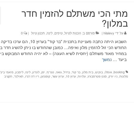
מתי הכי משתלם להזמין חדר
במלון?
על ידי
hilalevy
|
פורסם ב:
הכנות לטיול
,
טיפים
,
לינה
,
תכנון טיול
|
0
השבוע היתה כתבה מעניינת בתכנית "בר קוד" בערוץ 10, ה
החודש הכי זול להזמין מלון ואיפה… כמובן שהחודש בו ניתן להשיג חדר במ
במחיר מאוד משתלם (יחסית לשיא העונה) – לא יהיה החודש המבוקש ביו
ביעד …
נמשך
booking
,
אוסלו
,
בוקינג
,
בית מלון
,
בר קוד
,
ברזיל
,
גואה
,
טנריף
,
יפן
,
לונדון
,
לינה
,
ליסבון
,
מיאמי ביץ'
,
מלונות
,
ניו יורק
,
סנט פטרסבורג
,
עלויות
,
ערוץ 10
,
ערוץ עשר
,
קופנהגן
,
ריו דה ז'נרו
,
תאילנד
,
תקציב