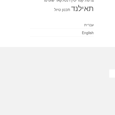
תאילנד
תכנון טיול
עברית
English