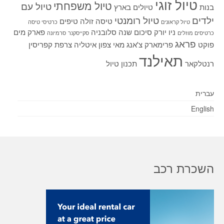
טיול זוגי
טיול משפחתי
טיול עם
בנות
טיולים בארץ
ילדים
טיול רומנטי
טיסה זולה
טיפים
טיול קראונים
כרטיסי טיסה
ניו יורק
סיכום שנה
סלובניה
פארק מים
כרטיסים מוזלים
סקייסקנר
סרמיונה
פראג
פוקט
פרימארק
צ'אנג מאי
צפון איטליה
צרפת
קפריסין
תאילנד
רנטלקאר
תכנון טיול
עברית
English
השכרת רכב