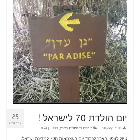
טיולים
תכנון טיול בהתאמה אישית
חדשות
אודות
צור קשר
Planning a trip? Here it all begins!
עמוד הבית
יום הולדת 70 לישראל !
25
אפר 2018
על ידי
hilalevy
|
פורסם ב:
טיולים בארץ
,
כללי
|
0
טיול לצפון הארץ לכבוד יום העצמאות ה70 למדינת ישראל,