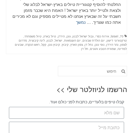
החלטתי להוסיף קטגוריית טיולים בארץ-ישראל לבלוג שלי
ולצאת ולטייל יותר בארץ ישראל ! האמת היא שכבר מזמן
חשבתי על זה שבארץ אנחנו לא מטיילים מספיק וגם לא מכירים
אתה כמו שצריך. …
נמשך
70
,
Israel
,
אירוח כפרי
,
גבול ישראל לבנון
,
גונן
,
הירדן
,
טיול בארץ
,
טיול משפחתי
,
טרקטורוני דישון
,
יום הולדת שבעים
,
יום העצמאות
,
ישראל
,
לבנון
,
לינה קיבוצית
,
מדרום
לצפון
,
נהר הירדן
,
נופי גונן
,
נחל דן
,
צפון הארץ
,
קיבוץ
,
קיבוץ גונן
,
קקל
,
ראש הנקרה
,
שבעים
למדינה
,
שמורת הטבע והגנים
,
תל דן
הרשמו לניוזלטר שלי >>
קבלו טיפים בלעדיים, כתבות לפני כולם ועוד.