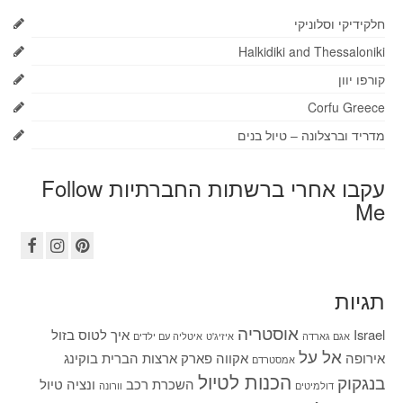
חלקידיקי וסלוניקי
Halkidiki and Thessaloniki
קורפו יוון
Corfu Greece
מדריד וברצלונה – טיול בנים
עקבו אחרי ברשתות החברתיות Follow
Me
תגיות
אוסטריה
Israel
איך לטוס בזול
אגם גארדה
איזיג'ט
איטליה עם ילדים
אל על
אירופה
אקווה פארק
ארצות הברית
בוקינג
אמסטרדם
הכנות לטיול
בנגקוק
השכרת רכב
ונציה
טיול
דולמיטים
וורונה