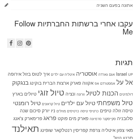
אתונה בפעם השניה
עקבו אחרי ברשתות החברתיות Follow
Me
תגיות
אוסטריה
Israel
איך לטוס בזול
אירופה
UP
אגם גארדה
איטליה עם ילדים
אל על
בנגקוק
אקווה פארק
ארצות הברית
בוקינג
אמסטרדם
אפ
טיול זוגי
הכנות לטיול
ונציה
טיולים בארץ
דולמיטים
וורונה
טיול משפחתי
טיול עם ילדים
טיול רומנטי
טיול קראונים
טיסה זולה
טיפים
ניו יורק
סיכום שנה
כרטיסי טיסה
כרטיסים מוזלים
פראג
סלובניה
פארק מים
פוקט
פרימארק
צ'אנג
סקייסקנר
סרמיונה
תאילנד
מאי
צפון איטליה
צרפת
קפריסין
רנטלקאר
שופינג
תכנון טיול