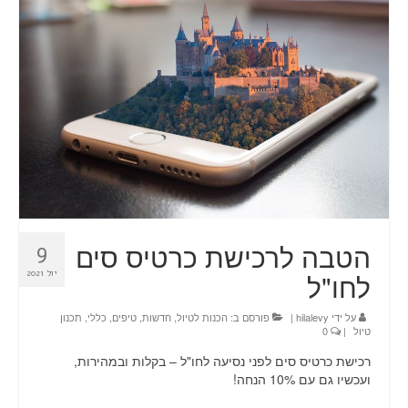
טיולים
תכנון טיול בהתאמה אישית
חדשות
אודות
צור קשר
הטבה לרכישת כרטיס סים
9
Planning a trip? Here it all begins!
לחו"ל
יול 2021
עמוד הבית
על ידי
hilalevy
|
פורסם ב:
הכנות לטיול
,
חדשות
,
טיפים
,
כללי
,
תכנון
טיול
|
0
רכישת כרטיס סים לפני נסיעה לחו"ל – בקלות ובמהירות,
ועכשיו גם עם 10% הנחה!