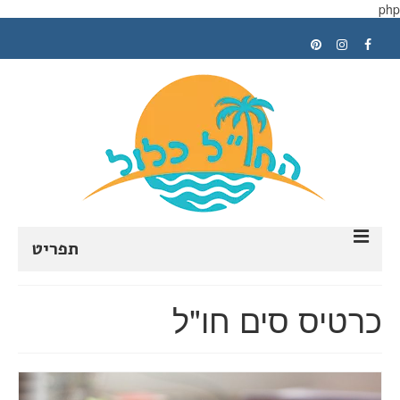
php
תפריט
ראשי
כרטיס סים חו"ל
תכנון טיול
טיפים