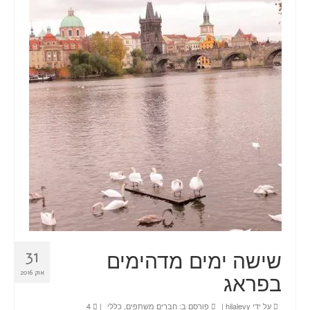
טיולים
תכנון טיול בהתאמה אישית
חדשות
אודות
צור קשר
Planning a trip? Here it all begins!
עמוד הבית
שישה ימים מדהימים
31
בפראג
אוק 2016
על ידי
hilalevy
|
פורסם ב:
חברים משתפים
,
כללי
|
4