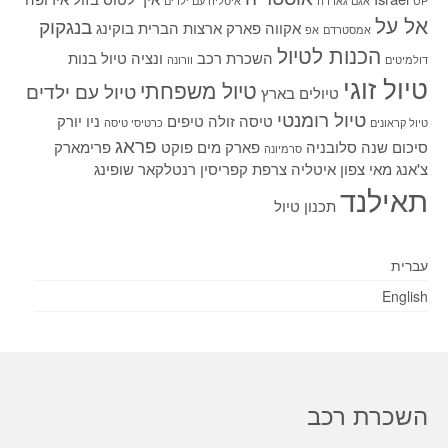
UP
אגם גארדה
איטליה עם ילדים
אל על
בנגקוק
אקווה פארק
ארצות הברית
בוקינג
אמסטרדם
אפ
הכנות לטיול
השכרת רכב
ונציה
טיול בנות
דולמיטים
וורונה
טיול זוגי
טיול משפחתי
טיול עם ילדים
טיולים בארץ
טיול רומנטי
טיסה זולה
טיפים
ניו יורק
טיול קראונים
כרטיסי טיסה
פראג
סיכום שנה
סלובניה
פארק מים
פוקט
פרימארק
סרמיונה
צ'אנג מאי
צפון איטליה
צרפת
קפריסין
רנטלקאר
שופינג
תאילנד
תכנון טיול
עברית
English
השכרת רכב