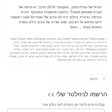
הטיול של עמית נעמן , אוקטובר 2016 הרכב: זוג טיסה של
חברת Travel servise: הוזמנה מהשטיח המעופף. חווית
הטיסה: נוראית. בהלוך היה לנו עיכוב של שעתיים! שעה ראשונה
ידענו מראש על העיכוב, שעה שנייה של עיכוב גילינו בשדה.
המטוס עצמו …
נמשך
,
Corto
,
Elysee Hotel
,
Exchange centrum
,
Joy
,
Outlet Fashion Arena
,
Travel servise
בית העירייה החדש
,
בית העירייה הישן
,
גבעת פטרין
,
גן החיות של פראג
,
גשר קארל
,
דרזדן
,
הבית הרוקד
,
הקיר של ג'ון לנון
,
הרובע היהודי פראג
,
השוק הסיני
,
התיאטרון הלאומי
,
חנות
הצעצועים Hamleys
,
טיול זוגי
,
טיול רומנטי
,
כיכר השעון האסטרונומי
,
כיכר ואצלב
,
כנסיית
ניקולס הקדוש
,
מגדל אבק השריפה
,
מגדל אייפל של פראג
,
מוזיאון המראות
,
מוזיאון הצעצועים
,
מוזיאון השוקולד
,
מנזר מריה הקדושה
,
מפרץ הברבורים
,
מצודת פראג
,
פראג
,
פרימארק
,
קאפלת
בית לחם
,
קיורטוש
,
קניון פלדיום
,
שוק אוולסקה
הרשמו לניוזלטר שלי >>
קבלו טיפים בלעדיים, כתבות לפני כולם ועוד.