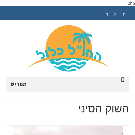
php
תפריט
ראשי
השוק הסיני
תכנון טיול
טיפים