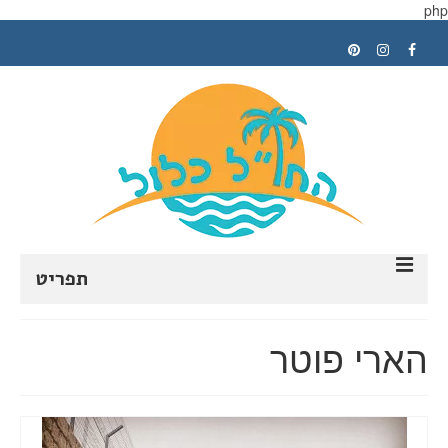
php
תפריט
ראשי
הארי פוטר
תכנון טיול
טיפים