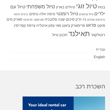
טיול זוגי
טיול משפחתי
טיול עם
בנות
טיולים בארץ
ילדים
טיול רומנטי
טיסה זולה
טיפים
טיול קראונים
כרטיסי טיסה
ניו יורק
סיכום שנה
סלובניה
פארק מים
כרטיסים מוזלים
סקייסקנר
סרמיונה
פראג
פוקט
פרימארק
צ'אנג מאי
צפון איטליה
צרפת
קפריסין
תאילנד
רנטלקאר
תכנון טיול
עברית
English
השכרת רכב