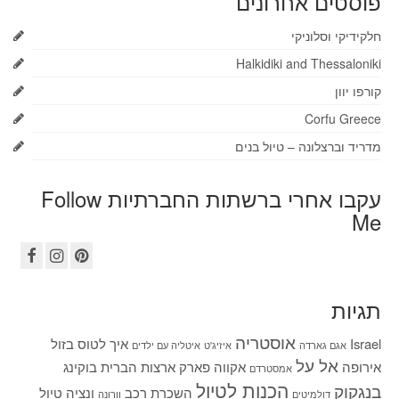
פוסטים אחרונים
חלקידיקי וסלוניקי
Halkidiki and Thessaloniki
קורפו יוון
Corfu Greece
מדריד וברצלונה – טיול בנים
עקבו אחרי ברשתות החברתיות Follow
Me
תגיות
אוסטריה
Israel
איך לטוס בזול
אגם גארדה
איזיג'ט
איטליה עם ילדים
אל על
אירופה
אקווה פארק
ארצות הברית
בוקינג
אמסטרדם
הכנות לטיול
בנגקוק
השכרת רכב
ונציה
טיול
דולמיטים
וורונה