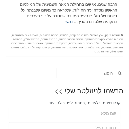
הרבה שנים. אי שם בתחילת המאה השמינית של המילניום
הראשון נוסדה עיר החולות, שנקראה כך משום שנבנתה על
דיונות של חול. זו העיר היחידה שנוסדה על ידי הערבים
בתקופת שלטונם בארץ …
נמשך
אמירה בוקק
,
ארץ ישראל
,
בית כנסת קראי
,
בלוגים
,
בריכת הקשתות
,
הארי פוטר
,
היסטוריה
,
הכנסיה הפרנציסקאנית העתיקה
,
המנזר הפרנציסקאני
,
המסגד הגדול
,
המסגד הלבן
,
הקהילה
הקראית בישראל
,
טיולים בארץ
,
מוזיאון רמלה
,
מזרקת מים עתיקה
,
מטבעות זהב
,
ניהאד דביט
,
נפוליאון בונפרטה
,
סיור בלוגרים
,
סיור טעימות
,
עיר החולות
,
קראים
,
קתדרלה
,
רמלה
,
רמתיים
,
שוק רמלה
,
תיירות פנים
הרשמו לניוזלטר שלי >>
קבלו טיפים בלעדיים, כתבות לפני כולם ועוד.