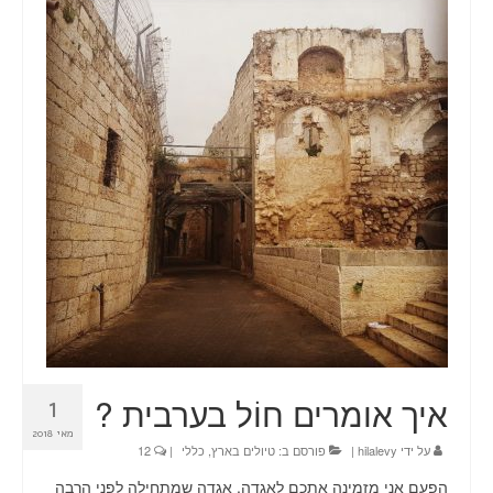
טיולים
תכנון טיול בהתאמה אישית
חדשות
אודות
צור קשר
Planning a trip? Here it all begins!
עמוד הבית
איך אומרים חוֹל בערבית ?
1
מאי 2018
על ידי
hilalevy
|
פורסם ב:
טיולים בארץ
,
כללי
|
12
הפעם אני מזמינה אתכם לאגדה, אגדה שמתחילה לפני הרבה