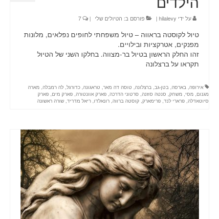
הילדים
על ידי
hilalevy
|
פורסם ב:
הטיולים שלי
|
7
טיול לקוסטה בראווה – טיול משפחתי לחופים נפלאים, מלונות
מפנקים, אטרקציות ובילויים.
זהו החלק הראשון בטיול בר-מצווה. בחלקו השני של הטיול
תקראו על ברצלונה
אירופה
,
בארסה
,
בטן-גב
,
ברצלונה
,
טוסה דה מאר
,
טראגונה
,
כדורגל
,
לה רמבלה
,
מארה
מגנום
,
מסי
,
משחק
,
סנטה סוזנה
,
סרטוני הדרכה
,
פארק אוונטורה
,
פארק מים
,
פארק
סיוטאדלה
,
פרארי לנד
,
פרימארק
,
קוסטה ברווה
,
רונאלדו
,
ריאל מדריד
,
שורה ראשונה