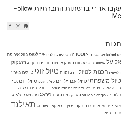
עקבו אחרי ברשתות החברתיות Follow
Me
תגיות
אוסטריה
Israel
איך לטוס בזול
אירופה
UP
אגם גארדה
איטליה עם ילדים
אל על
בנגקוק
אקווה פארק
ארצות הברית
בוקינג
אמסטרדם
אפ
טיול זוגי
הכנות לטיול
ונציה
טיולים בארץ
דולמיטים
וורונה
טיול משפחתי
טיול עם ילדים
טיול רומנטי
טיול קראונים
טיסה זולה
טיפים
ניו יורק
סיכום שנה
כרטיסי טיסה
כרטיסים מוזלים
פראג
סלובניה
פארק מים
פוקט
פרימארק
צ'אנג
סקייסקנר
סרמיונה
תאילנד
מאי
צפון איטליה
צרפת
קפריסין
רנטלקאר
שופינג
תכנון טיול